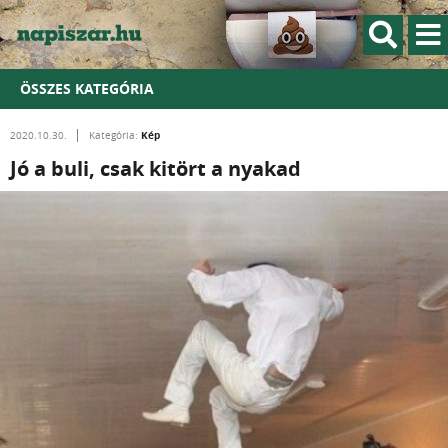
ÖSSZES KATEGÓRIA
Kép
2020.10.30.
Kategória:
Jó a buli, csak kitört a nyakad