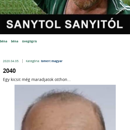
béna
béna
üvegtigris
Ismert magyar
2020.04.05.
Kategória:
2040
Egy kicsit még maradjatok otthon...