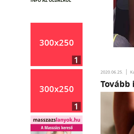
INFO AZ OLDALRÓL
2020.06.25.
K
Tovább 