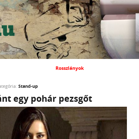
Rosszlányok
ategória:
Stand-up
nt egy pohár pezsgőt