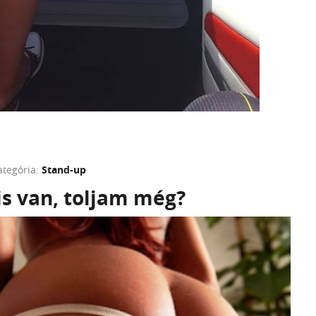
ategória:
Stand-up
is van, toljam még?