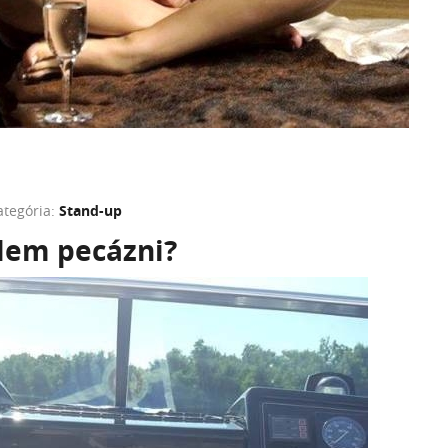
ategória:
Stand-up
elem pecázni?